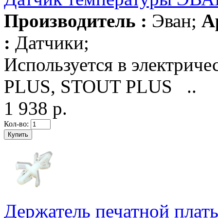
Производитель :
Эван;
А
:
Датчики;
Используется в электрич
PLUS, STOUT PLUS ..
1 938 р.
Кол-во:
Держатель печатной плат