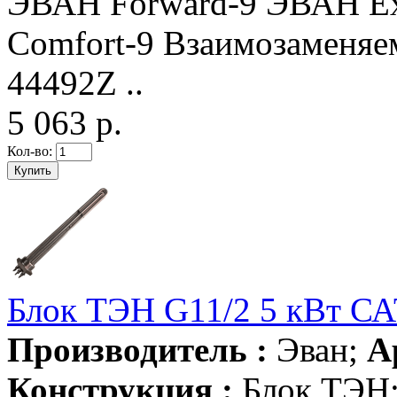
ЭВАН Forward-9 ЭВАН Ex
Comfort-9 Взаимозаменяе
44492Z ..
5 063 р.
Кол-во:
Блок ТЭН G11/2 5 кВт С
Производитель :
Эван;
А
Конструкция :
Блок ТЭН