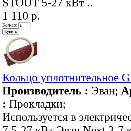
STOUT 5-27 кВт ..
1 110 р.
Кол-во:
Кольцо уплотнительное G 
Производитель :
Эван;
А
:
Прокладки;
Используется в электриче
7.5-27 кВт Эван Next 3-7 