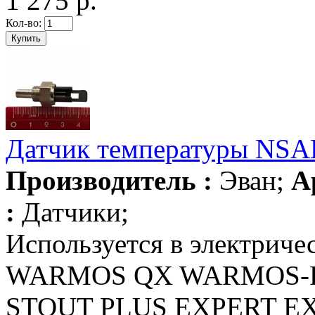
1 275 р.
Кол-во:
Датчик температуры NSA
Производитель :
Эван;
А
:
Датчики;
Используется в электрич
WARMOS QX WARMOS-R
STOUT PLUS EXPERT E