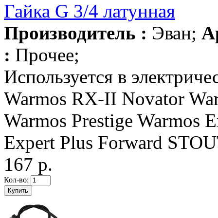
Гайка G 3/4 латунная
Производитель :
Эван;
А
:
Прочее;
Используется в электриче
Warmos RX-II Novator War
Warmos Prestige Warmos Ex
Expert Plus Forward STO
167 р.
Кол-во: