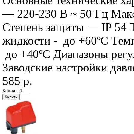
Основные технические ха
— 220-230 В ~ 50 Гц Мак
Степень защиты — IP 54 
жидкости - до +60ºС Тем
до +40ºС Диапазоны регули
Заводские настройки давле
585 р.
Кол-во: