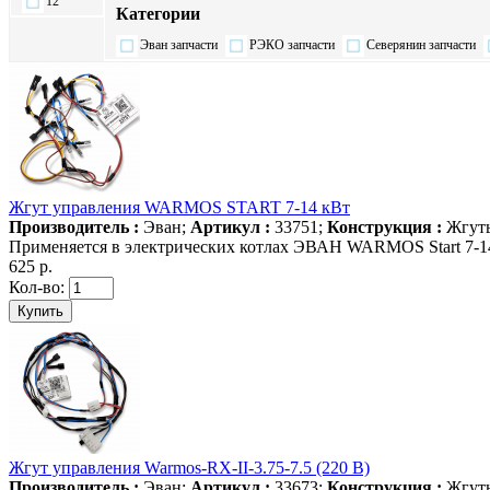
12
Категории
Эван запчасти
РЭКО запчасти
Северянин запчасти
Жгут управления WARMOS START 7-14 кВт
Производитель :
Эван;
Артикул :
33751;
Конструкция :
Жгуты
Применяется в электрических котлах ЭВАН WARMOS Start 7-14
625 р.
Кол-во:
Жгут управления Warmos-RX-II-3.75-7.5 (220 B)
Производитель :
Эван;
Артикул :
33673;
Конструкция :
Жгуты