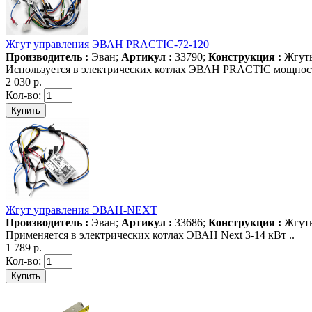
Жгут управления ЭВАН PRACTIC-72-120
Производитель :
Эван;
Артикул :
33790;
Конструкция :
Жгуты
Используется в электрических котлах ЭВАН PRACTIC мощност
2 030 р.
Кол-во:
Жгут управления ЭВАН-NEXT
Производитель :
Эван;
Артикул :
33686;
Конструкция :
Жгуты
Применяется в электрических котлах ЭВАН Next 3-14 кВт ..
1 789 р.
Кол-во: