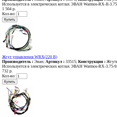
Используется в электрических котлах ЭВАН Warmos-RX-II-3.75-
1 504 р.
Кол-во:
Жгут управления WRX(220 В)
Производитель :
Эван;
Артикул :
33515;
Конструкция :
Жгуты
Используется в электрических котлах ЭВАН Warmos-RX-3.75-9.
732 р.
Кол-во: