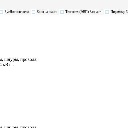
РусНит запчасти
Stout запчасти
Теплотех (ЭВП) Запчасти
Пирамида З
, шнуры, провода;
 кВт ..
, шнуры, провода;