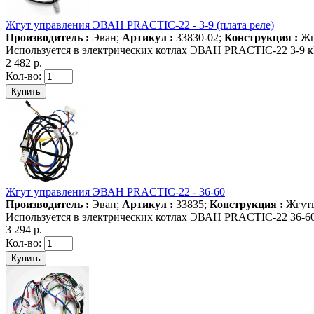
Жгут управления ЭВАН PRACTIC-22 - 3-9 (плата реле)
Производитель :
Эван;
Артикул :
33830-02;
Конструкция :
Жг
Используется в электрических котлах ЭВАН PRACTIC-22 3-9 кВ
2 482 р.
Кол-во:
Жгут управления ЭВАН PRACTIC-22 - 36-60
Производитель :
Эван;
Артикул :
33835;
Конструкция :
Жгуты
Используется в электрических котлах ЭВАН PRACTIC-22 36-60 
3 294 р.
Кол-во: