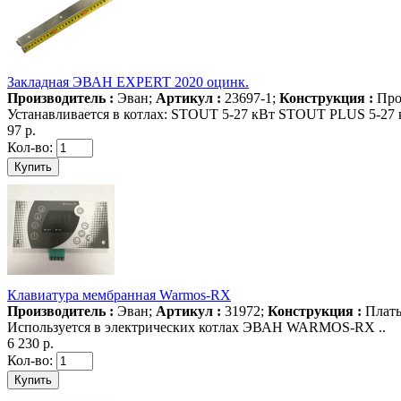
Закладная ЭВАН EXPERT 2020 оцинк.
Производитель :
Эван;
Артикул :
23697-1;
Конструкция :
Про
Устанавливается в котлах: STOUT 5-27 кВт STOUT PLUS 5-27 кВ
97 р.
Кол-во:
Клавиатура мембранная Warmos-RX
Производитель :
Эван;
Артикул :
31972;
Конструкция :
Платы
Используется в электрических котлах ЭВАН WARMOS-RX ..
6 230 р.
Кол-во: